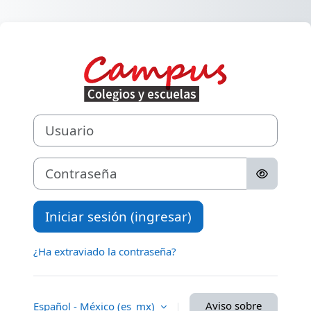
Saltar al contenido principal
Ingresar a Camp
Usuario
Contraseña
Iniciar sesión (ingresar)
¿Ha extraviado la contraseña?
Aviso sobre
Español - México ‎(es_mx)‎