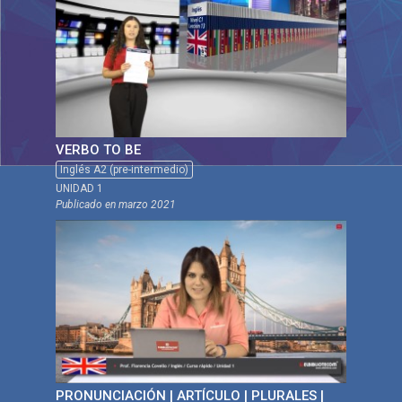
VERBO TO BE
Inglés A2 (pre-intermedio)
UNIDAD 1
Publicado en
marzo 2021
PRONUNCIACIÓN | ARTÍCULO | PLURALES |