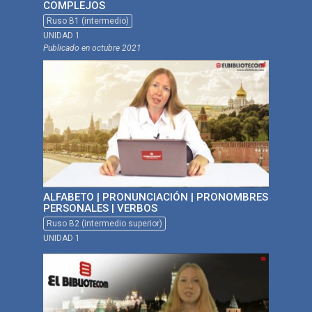
COMPLEJOS
Ruso B1 (intermedio)
UNIDAD 1
Publicado en
octubre 2021
ALFABETO | PRONUNCIACIÓN | PRONOMBRES
PERSONALES | VERBOS
Ruso B2 (intermedio superior)
UNIDAD 1