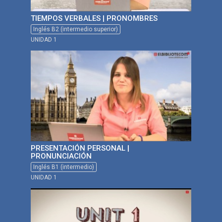
TIEMPOS VERBALES | PRONOMBRES
Inglés B2 (intermedio superior)
UNIDAD 1
PRESENTACIÓN PERSONAL |
PRONUNCIACIÓN
Inglés B1 (intermedio)
UNIDAD 1