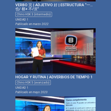
VERBO 完 | ADJETIVO 好 | ESTRUCTURA “一…
也/ 都+ 不/没”
Chino HSK 3 (intermedio)
UNIDAD 1
Publicado en
marzo 2022
HOGAR Y RUTINA | ADVERBIOS DE TIEMPO 1
Chino HSK 5 (avanzado)
UNIDAD 1
Publicado en
mayo 2023