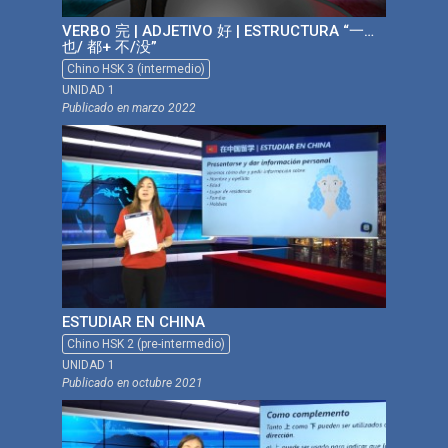
VERBO 完 | ADJETIVO 好 | ESTRUCTURA “一…
也/ 都+ 不/没”
Chino HSK 3 (intermedio)
UNIDAD 1
Publicado en
marzo 2022
ESTUDIAR EN CHINA
Chino HSK 2 (pre-intermedio)
UNIDAD 1
Publicado en
octubre 2021