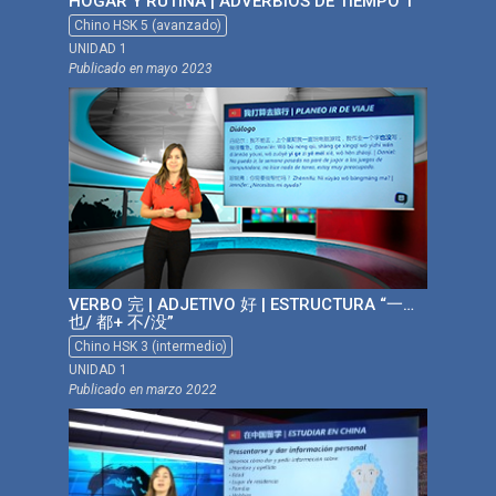
HOGAR Y RUTINA | ADVERBIOS DE TIEMPO 1
Chino HSK 5 (avanzado)
UNIDAD 1
Publicado en
mayo 2023
VERBO 完 | ADJETIVO 好 | ESTRUCTURA “一…
也/ 都+ 不/没”
Chino HSK 3 (intermedio)
UNIDAD 1
Publicado en
marzo 2022