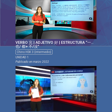
VERBO 完 | ADJETIVO 好 | ESTRUCTURA “一…
也/ 都+ 不/没”
Chino HSK 3 (intermedio)
UNIDAD 1
Publicado en
marzo 2022