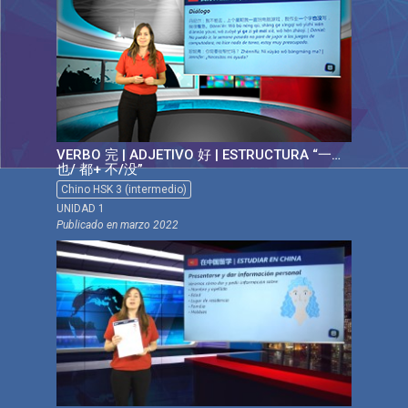
VERBO 完 | ADJETIVO 好 | ESTRUCTURA “一…
也/ 都+ 不/没”
Chino HSK 3 (intermedio)
UNIDAD 1
Publicado en
marzo 2022