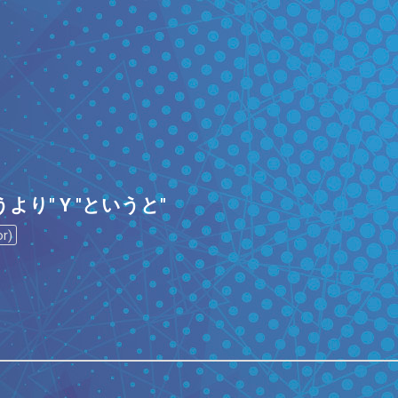
いうより" Y "というと"
r)