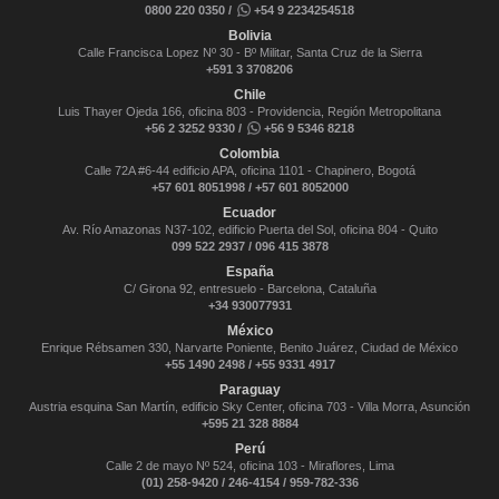
0800 220 0350 /
+54 9 2234254518
Bolivia
Calle Francisca Lopez Nº 30 - Bº Militar, Santa Cruz de la Sierra
+591 3 3708206
Chile
Luis Thayer Ojeda 166, oficina 803 - Providencia, Región Metropolitana
+56 2 3252 9330 /
+56 9 5346 8218
Colombia
Calle 72A #6-44 edificio APA, oficina 1101 - Chapinero, Bogotá
+57 601 8051998 / +57 601 8052000
Ecuador
Av. Río Amazonas N37-102, edificio Puerta del Sol, oficina 804 - Quito
099 522 2937 / 096 415 3878
España
C/ Girona 92, entresuelo - Barcelona, Cataluña
+34 930077931
México
Enrique Rébsamen 330, Narvarte Poniente, Benito Juárez, Ciudad de México
+55 1490 2498 / +55 9331 4917
Paraguay
Austria esquina San Martín, edificio Sky Center, oficina 703 - Villa Morra, Asunción
+595 21 328 8884
Perú
Calle 2 de mayo Nº 524, oficina 103 - Miraflores, Lima
(01) 258-9420 / 246-4154 / 959-782-336