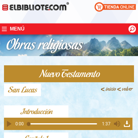
MENÚ
Nuevo Testamento
San Lucas
<
inicio
<
volver
Introducción
0:00
1:37