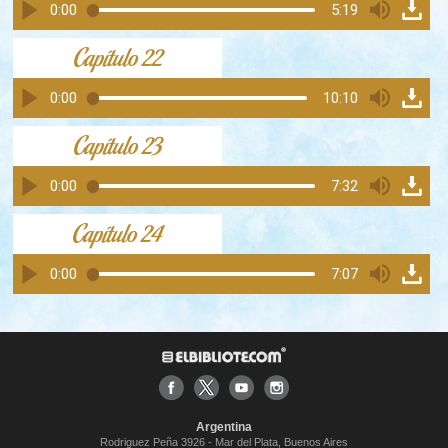
0:00
5:19
Capítulo 22
0:00
10:10
Capítulo 23
0:00
7:32
Capítulo 24
0:00
7:07
Argentina
Rodriguez Peña 3926 - Mar del Plata, Buenos Aires