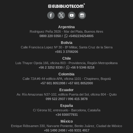
Argentina
Rodriguez Peña 3926 - Mar del Plata, Buenos Aires
0800 220 0350 /
+5492234254805
Bolivia
Calle Francisca Lopez Nº 30 - Bº Militar, Santa Cruz de la Sierra
+591 3 3708206
Chile
Luis Thayer Ojeda 166, oficina 803 - Providencia, Región Metropolitana
+56 2 3252 9330 /
+56 9 5346 8218
Colombia
Calle 72A #6-44 edificio APA, oficina 1101 - Chapinero, Bogotá
+57 601 8051998 / +57 601 8052000
Ecuador
Av. Río Amazonas N37-102, edificio Puerta del Sol, oficina 804 - Quito
099 522 2937 / 096 415 3878
España
C/ Girona 92, entresuelo - Barcelona, Cataluña
+34 930077931
México
Enrique Rébsamen 330, Narvarte Poniente, Benito Juárez, Ciudad de México
+55 1490 2498 / +55 9331 4917