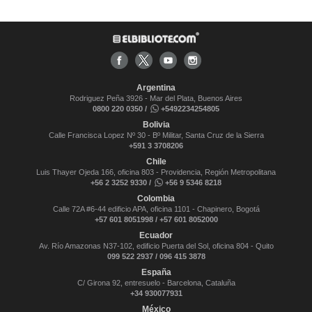
Argentina
Rodriguez Peña 3926 - Mar del Plata, Buenos Aires
0800 220 0350 /
+5492234254805
Bolivia
Calle Francisca Lopez Nº 30 - Bº Militar, Santa Cruz de la Sierra
+591 3 3708206
Chile
Luis Thayer Ojeda 166, oficina 803 - Providencia, Región Metropolitana
+56 2 3252 9330 /
+56 9 5346 8218
Colombia
Calle 72A #6-44 edificio APA, oficina 1101 - Chapinero, Bogotá
+57 601 8051998 / +57 601 8052000
Ecuador
Av. Río Amazonas N37-102, edificio Puerta del Sol, oficina 804 - Quito
099 522 2937 / 096 415 3878
España
C/ Girona 92, entresuelo - Barcelona, Cataluña
+34 930077931
México