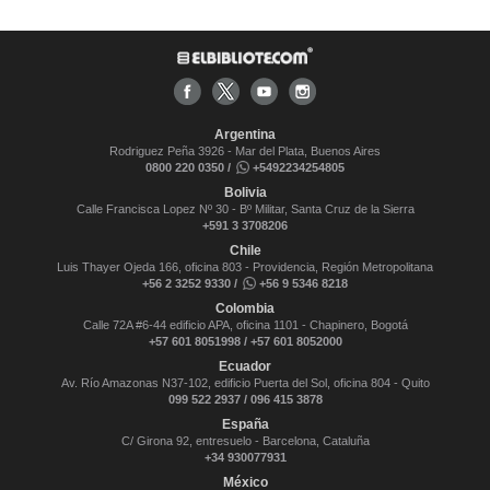
Argentina
Rodriguez Peña 3926 - Mar del Plata, Buenos Aires
0800 220 0350 /
+5492234254805
Bolivia
Calle Francisca Lopez Nº 30 - Bº Militar, Santa Cruz de la Sierra
+591 3 3708206
Chile
Luis Thayer Ojeda 166, oficina 803 - Providencia, Región Metropolitana
+56 2 3252 9330 /
+56 9 5346 8218
Colombia
Calle 72A #6-44 edificio APA, oficina 1101 - Chapinero, Bogotá
+57 601 8051998 / +57 601 8052000
Ecuador
Av. Río Amazonas N37-102, edificio Puerta del Sol, oficina 804 - Quito
099 522 2937 / 096 415 3878
España
C/ Girona 92, entresuelo - Barcelona, Cataluña
+34 930077931
México