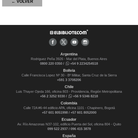
← VOLVER
Argentina
Rodriguez Peña 3926 - Mar del Plata, Buenos Aires
0800 220 0350 /
+54 9 2234254518
Bolivia
Calle Francisca Lopez Nº 30 - Bº Militar, Santa Cruz de la Sierra
+591 3 3708206
Chile
Luis Thayer Ojeda 166, oficina 803 - Providencia, Región Metropolitana
+56 2 3252 9330 /
+56 9 5346 8218
Colombia
Calle 72A #6-44 edificio APA, oficina 1101 - Chapinero, Bogotá
+57 601 8051998 / +57 601 8052000
Ecuador
Av. Río Amazonas N37-102, edificio Puerta del Sol, oficina 804 - Quito
099 522 2937 / 096 415 3878
España