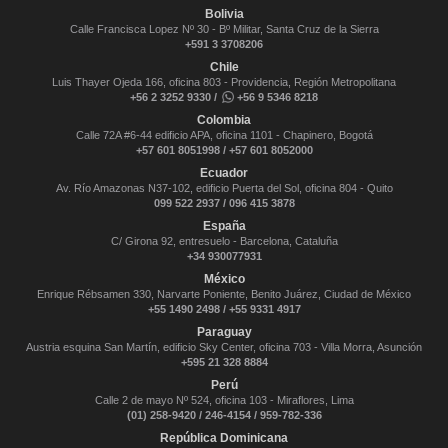
Bolivia
Calle Francisca Lopez Nº 30 - Bº Militar, Santa Cruz de la Sierra
+591 3 3708206
Chile
Luis Thayer Ojeda 166, oficina 803 - Providencia, Región Metropolitana
+56 2 3252 9330 /
+56 9 5346 8218
Colombia
Calle 72A #6-44 edificio APA, oficina 1101 - Chapinero, Bogotá
+57 601 8051998 / +57 601 8052000
Ecuador
Av. Río Amazonas N37-102, edificio Puerta del Sol, oficina 804 - Quito
099 522 2937 / 096 415 3878
España
C/ Girona 92, entresuelo - Barcelona, Cataluña
+34 930077931
México
Enrique Rébsamen 330, Narvarte Poniente, Benito Juárez, Ciudad de México
+55 1490 2498 / +55 9331 4917
Paraguay
Austria esquina San Martín, edificio Sky Center, oficina 703 - Villa Morra, Asunción
+595 21 328 8884
Perú
Calle 2 de mayo Nº 524, oficina 103 - Miraflores, Lima
(01) 258-9420 / 246-4154 / 959-782-336
República Dominicana