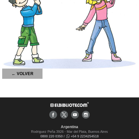
← VOLVER
Argentina
Rodriguez Peña 3926 - Mar del Plata, Buenos Aires
0800 220 0350 /
+54 9 2234254518