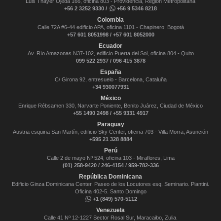
Luis Thayer Ojeda 166, oficina 803 - Providencia, Región Metropolitana
+56 2 3252 9330 /
+56 9 5346 8218
Colombia
Calle 72A #6-44 edificio APA, oficina 1101 - Chapinero, Bogotá
+57 601 8051998 / +57 601 8052000
Ecuador
Av. Río Amazonas N37-102, edificio Puerta del Sol, oficina 804 - Quito
099 522 2937 / 096 415 3878
España
C/ Girona 92, entresuelo - Barcelona, Cataluña
+34 930077931
México
Enrique Rébsamen 330, Narvarte Poniente, Benito Juárez, Ciudad de México
+55 1490 2498 / +55 9331 4917
Paraguay
Austria esquina San Martín, edificio Sky Center, oficina 703 - Villa Morra, Asunción
+595 21 328 8884
Perú
Calle 2 de mayo Nº 524, oficina 103 - Miraflores, Lima
(01) 258-9420 / 246-4154 / 959-782-336
República Dominicana
Edificio Ginza Dominicana Center. Paseo de los Locutores esq. Seminario. Piantini.
Oficina 402-5. Santo Domingo
+1 (849) 570-5112
Venezuela
Calle 41 Nº 12-1227 Sector Rosal Sur, Maracaibo, Zulia.