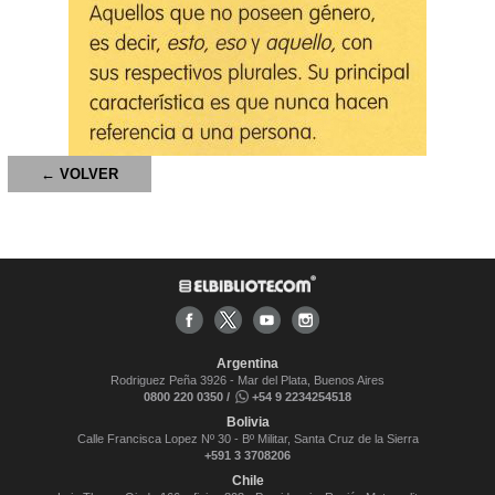
← VOLVER
Argentina
Rodriguez Peña 3926 - Mar del Plata, Buenos Aires
0800 220 0350 /
+54 9 2234254518
Bolivia
Calle Francisca Lopez Nº 30 - Bº Militar, Santa Cruz de la Sierra
+591 3 3708206
Chile