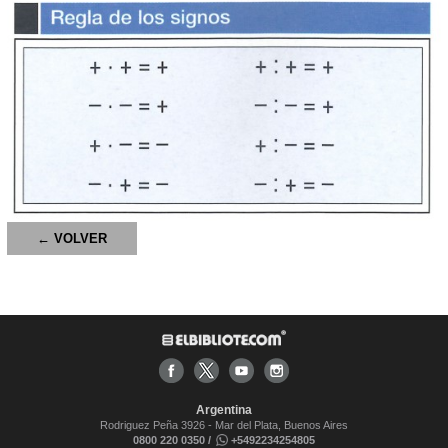
← VOLVER
Argentina
Rodriguez Peña 3926 - Mar del Plata, Buenos Aires
0800 220 0350 /
+5492234254805