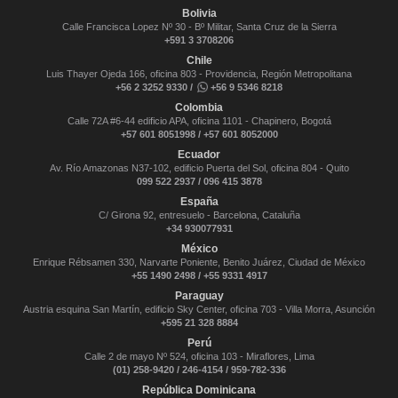
Bolivia
Calle Francisca Lopez Nº 30 - Bº Militar, Santa Cruz de la Sierra
+591 3 3708206
Chile
Luis Thayer Ojeda 166, oficina 803 - Providencia, Región Metropolitana
+56 2 3252 9330 /
+56 9 5346 8218
Colombia
Calle 72A #6-44 edificio APA, oficina 1101 - Chapinero, Bogotá
+57 601 8051998 / +57 601 8052000
Ecuador
Av. Río Amazonas N37-102, edificio Puerta del Sol, oficina 804 - Quito
099 522 2937 / 096 415 3878
España
C/ Girona 92, entresuelo - Barcelona, Cataluña
+34 930077931
México
Enrique Rébsamen 330, Narvarte Poniente, Benito Juárez, Ciudad de México
+55 1490 2498 / +55 9331 4917
Paraguay
Austria esquina San Martín, edificio Sky Center, oficina 703 - Villa Morra, Asunción
+595 21 328 8884
Perú
Calle 2 de mayo Nº 524, oficina 103 - Miraflores, Lima
(01) 258-9420 / 246-4154 / 959-782-336
República Dominicana