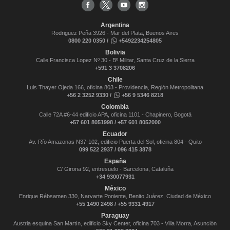
Argentina
Rodriguez Peña 3926 - Mar del Plata, Buenos Aires
0800 220 0350 /
+5492234254805
Bolivia
Calle Francisca Lopez Nº 30 - Bº Militar, Santa Cruz de la Sierra
+591 3 3708206
Chile
Luis Thayer Ojeda 166, oficina 803 - Providencia, Región Metropolitana
+56 2 3252 9330 /
+56 9 5346 8218
Colombia
Calle 72A #6-44 edificio APA, oficina 1101 - Chapinero, Bogotá
+57 601 8051998 / +57 601 8052000
Ecuador
Av. Río Amazonas N37-102, edificio Puerta del Sol, oficina 804 - Quito
099 522 2937 / 096 415 3878
España
C/ Girona 92, entresuelo - Barcelona, Cataluña
+34 930077931
México
Enrique Rébsamen 330, Narvarte Poniente, Benito Juárez, Ciudad de México
+55 1490 2498 / +55 9331 4917
Paraguay
Austria esquina San Martín, edificio Sky Center, oficina 703 - Villa Morra, Asunción