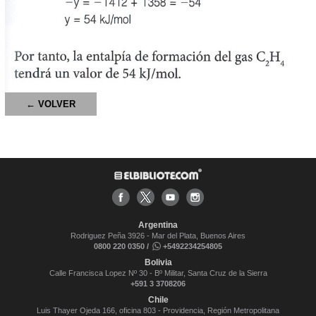
← VOLVER
Argentina
Rodriguez Peña 3926 - Mar del Plata, Buenos Aires
0800 220 0350 /
+5492234254805
Bolivia
Calle Francisca Lopez Nº 30 - Bº Militar, Santa Cruz de la Sierra
+591 3 3708206
Chile
Luis Thayer Ojeda 166, oficina 803 - Providencia, Región Metropolitana