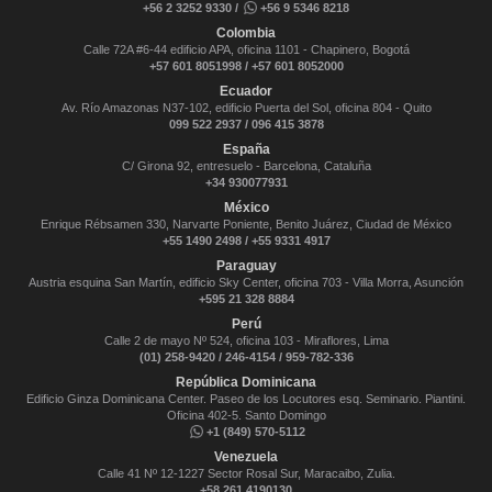
+56 2 3252 9330 /
+56 9 5346 8218
Colombia
Calle 72A #6-44 edificio APA, oficina 1101 - Chapinero, Bogotá
+57 601 8051998 / +57 601 8052000
Ecuador
Av. Río Amazonas N37-102, edificio Puerta del Sol, oficina 804 - Quito
099 522 2937 / 096 415 3878
España
C/ Girona 92, entresuelo - Barcelona, Cataluña
+34 930077931
México
Enrique Rébsamen 330, Narvarte Poniente, Benito Juárez, Ciudad de México
+55 1490 2498 / +55 9331 4917
Paraguay
Austria esquina San Martín, edificio Sky Center, oficina 703 - Villa Morra, Asunción
+595 21 328 8884
Perú
Calle 2 de mayo Nº 524, oficina 103 - Miraflores, Lima
(01) 258-9420 / 246-4154 / 959-782-336
República Dominicana
Edificio Ginza Dominicana Center. Paseo de los Locutores esq. Seminario. Piantini.
Oficina 402-5. Santo Domingo
+1 (849) 570-5112
Venezuela
Calle 41 Nº 12-1227 Sector Rosal Sur, Maracaibo, Zulia.
+58 261 4190130