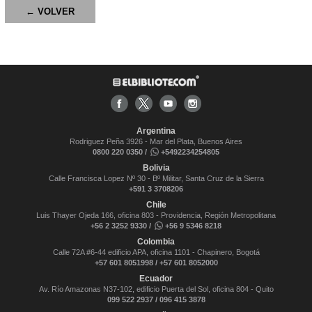
← VOLVER
Argentina
Rodriguez Peña 3926 - Mar del Plata, Buenos Aires
0800 220 0350 /
+5492234254805
Bolivia
Calle Francisca Lopez Nº 30 - Bº Militar, Santa Cruz de la Sierra
+591 3 3708206
Chile
Luis Thayer Ojeda 166, oficina 803 - Providencia, Región Metropolitana
+56 2 3252 9330 /
+56 9 5346 8218
Colombia
Calle 72A #6-44 edificio APA, oficina 1101 - Chapinero, Bogotá
+57 601 8051998 / +57 601 8052000
Ecuador
Av. Río Amazonas N37-102, edificio Puerta del Sol, oficina 804 - Quito
099 522 2937 / 096 415 3878