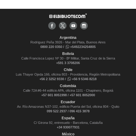
Argentina
Rodriguez Peña 3926 - Mar del Plata, Buenos Aires
0800 220 0350 /
+5492234254805
Bolivia
Calle Francisca Lopez Nº 30 - Bº Militar, Santa Cruz de la Sierra
+591 3 3708206
Chile
Luis Thayer Ojeda 166, oficina 803 - Providencia, Región Metropolitana
+56 2 3252 9330 /
+56 9 5346 8218
Colombia
Calle 72A #6-44 edificio APA, oficina 1101 - Chapinero, Bogotá
+57 601 8051998 / +57 601 8052000
Ecuador
Av. Río Amazonas N37-102, edificio Puerta del Sol, oficina 804 - Quito
099 522 2937 / 096 415 3878
España
C/ Girona 92, entresuelo - Barcelona, Cataluña
+34 930077931
México