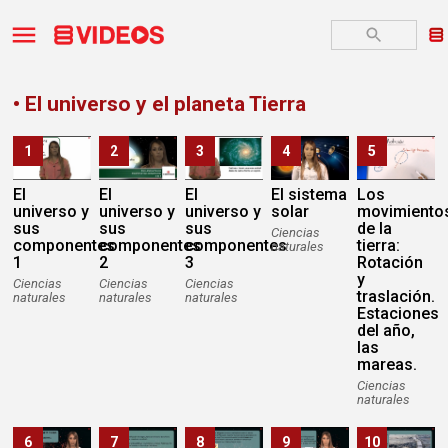
• El universo y el planeta Tierra
1
2
3
4
5
El
El
El
El sistema
Los
universo y
universo y
universo y
solar
movimiento
sus
sus
sus
de la
Ciencias
componentes
componentes
componentes
tierra:
naturales
1
2
3
Rotación
y
Ciencias
Ciencias
Ciencias
traslación.
naturales
naturales
naturales
Estaciones
del año,
las
mareas.
Ciencias
naturales
6
7
8
9
10