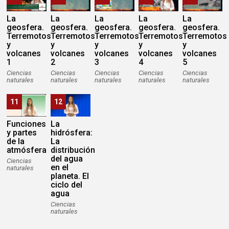
La
La
La
La
La
geosfera.
geosfera.
geosfera.
geosfera.
geosfera.
Terremotos
Terremotos
Terremotos
Terremotos
Terremotos
y
y
y
y
y
volcanes
volcanes
volcanes
volcanes
volcanes
1
2
3
4
5
Ciencias
Ciencias
Ciencias
Ciencias
Ciencias
naturales
naturales
naturales
naturales
naturales
11
12
Funciones
La
y partes
hidrósfera:
de la
La
atmósfera
distribución
del agua
Ciencias
en el
naturales
planeta. El
ciclo del
agua
Ciencias
naturales