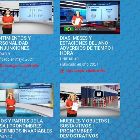
NTIMIENTOS Y
DÍAS, MESES Y
RSONALIDAD |
ESTACIONES DEL AÑO |
NJUNCIONES
ADVERBIOS DE TIEMPO |
HORA
DAD 9
UNIDAD 10
licado en
mayo 2021
Publicado en
julio 2021
Descargar cuadernillo
Descargar cuadernillo
POS Y PARTES DE LA
MUEBLES Y OBJETOS |
SA | PRONOMBRES
SUSTANTIVOS |
DEFINIDOS INVARIABLES
PRONOMBRES
DEMOSTRATIVOS
DAD 14