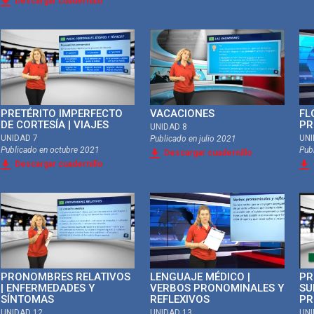
Descargar cuadernillo
PRETÉRITO IMPERFECTO
VACACIONES
FL
DE CORTESÍA | VIAJES
PR
UNIDAD 8
UNIDAD 7
UNI
Publicado en
julio 2021
Publicado en
octubre 2021
Pub
Descargar cuadernillo
Descargar cuadernillo
PRONOMBRES RELATIVOS
LENGUAJE MÉDICO |
PR
| ENFERMEDADES Y
VERBOS PRONOMINALES Y
SU
SÍNTOMAS
REFLEXIVOS
PR
UNIDAD 12
UNIDAD 13
UNI