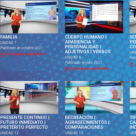
FAMILIA
CUERPO HUMANO |
SE
APARIENCIA Y
PE
UNIDAD 7
PERSONALIDAD |
CO
Publicado en
octubre 2021
ADJETIVOS | VERBOS
UNI
Descargar cuadernillo
UNIDAD 8
Pub
Publicado en
julio 2021
Descargar cuadernillo
PRESENTE CONTINUO |
RECREACIÓN |
TI
FUTURO INMEDIATO |
AGRADECIMIENTOS |
CA
PRETÉRITO PERFECTO
COMPARACIONES
IN
UNIDAD 12
UNIDAD 13
UNI