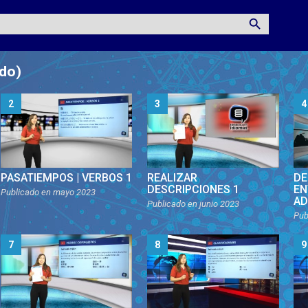
ado)
2
3
4
PASATIEMPOS | VERBOS 1
REALIZAR
DE
DESCRIPCIONES 1
EN
Publicado en
mayo 2023
AD
Publicado en
junio 2023
Pub
7
8
9