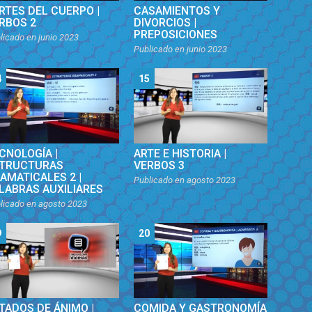
RTES DEL CUERPO |
CASAMIENTOS Y
RBOS 2
DIVORCIOS |
PREPOSICIONES
licado en
junio 2023
Publicado en
junio 2023
4
15
CNOLOGÍA |
ARTE E HISTORIA |
TRUCTURAS
VERBOS 3
AMATICALES 2 |
Publicado en
agosto 2023
LABRAS AUXILIARES
licado en
agosto 2023
9
20
TADOS DE ÁNIMO |
COMIDA Y GASTRONOMÍA