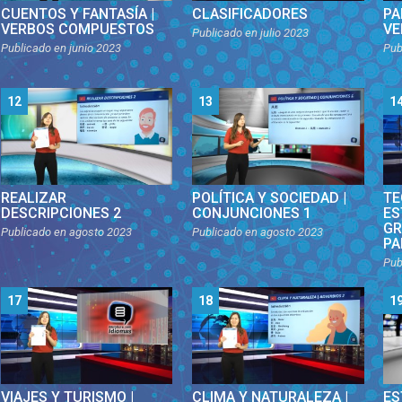
CUENTOS Y FANTASÍA |
CLASIFICADORES
PA
VERBOS COMPUESTOS
VE
Publicado en
julio 2023
Publicado en
junio 2023
Pub
12
13
1
REALIZAR
POLÍTICA Y SOCIEDAD |
TE
DESCRIPCIONES 2
CONJUNCIONES 1
ES
GR
Publicado en
agosto 2023
Publicado en
agosto 2023
PA
Pub
17
18
1
VIAJES Y TURISMO |
CLIMA Y NATURALEZA |
ES