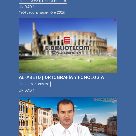
Italiano A2 (pre-intermedio)
UNIDAD 1
Publicado en
diciembre 2020
ALFABETO | ORTOGRAFÍA Y FONOLOGÍA
Italiano Intensivo
UNIDAD 1