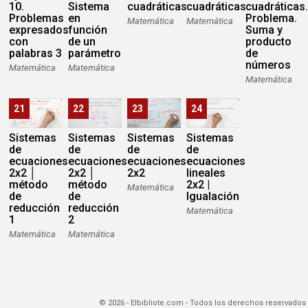
10.
Sistema
cuadráticas
cuadráticas
cuadráticas
Problemas
en
Problema.
Matemática
Matemática
expresados
función
Suma y
con
de un
producto
palabras 3
parámetro
de
números
Matemática
Matemática
Matemática
21
22
23
24
Sistemas
Sistemas
Sistemas
Sistemas
de
de
de
de
ecuaciones
ecuaciones
ecuaciones
ecuaciones
2x2 │
2x2 │
2x2
lineales
método
método
2x2 |
Matemática
de
de
Igualación
reducción
reducción
Matemática
1
2
Matemática
Matemática
© 2026 - Elbibliote.com - Todos los derechos reservados