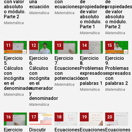
con valor
una
con
de
de
absoluto
ecuación
ecuaciones
propiedades
propiedade
o módulo.
de valor
de valor
Matemática
Matemática
Parte 2
absoluto
absoluto
o módulo.
o módulo.
Matemática
Parte 1
Parte 2
Matemática
Matemática
11
12
13
14
15
Ejercicio
Ejercicio
Ejercicio
Ejercicio
Ejercicio
5.
6.
7.
8.
9.
Cálculos
Cálculos
Ecuaciones
Problemas
Problemas
con
con
con
expresados
expresados
incógnita
incógnita
potenciación
con
con
en el
en el
palabras 1
palabras 2
Matemática
denominador
numerador
Matemática
Matemática
y
Matemática
denominador
Matemática
16
17
18
19
20
Ejercicio
Discutir
Ecuaciones
Ecuaciones
Ecuaciones