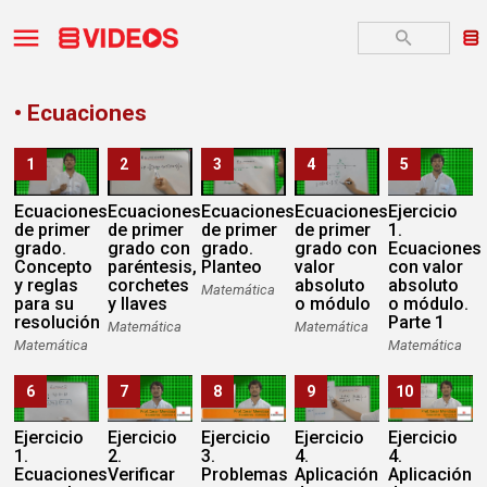
• Ecuaciones
1
2
3
4
5
Ecuaciones
Ecuaciones
Ecuaciones
Ecuaciones
Ejercicio
de primer
de primer
de primer
de primer
1.
grado.
grado con
grado.
grado con
Ecuaciones
Concepto
paréntesis,
Planteo
valor
con valor
y reglas
corchetes
absoluto
absoluto
Matemática
para su
y llaves
o módulo
o módulo.
resolución
Parte 1
Matemática
Matemática
Matemática
Matemática
6
7
8
9
10
Ejercicio
Ejercicio
Ejercicio
Ejercicio
Ejercicio
1.
2.
3.
4.
4.
Ecuaciones
Verificar
Problemas
Aplicación
Aplicación