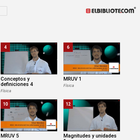
4
6
Conceptos y
MRUV 1
definiciones 4
Física
Física
10
12
MRUV 5
Magnitudes y unidades