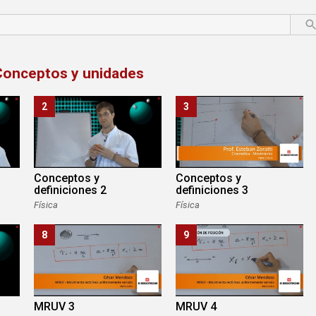
Conceptos y unidades
2
3
Conceptos y
Conceptos y
definiciones 2
definiciones 3
Física
Física
8
9
MRUV 3
MRUV 4