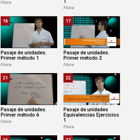
1
Física
Física
16
17
Pasaje de unidades.
Pasaje de unidades.
Primer método 1
Primer método 2
Física
Física
21
22
Pasaje de unidades.
Pasaje de unidades
Primer método 6
Equivalencias Ejercicios
1
Física
Física
26
27