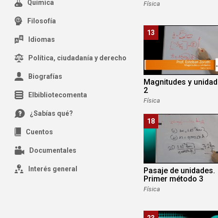
Química
Física
Filosofía
13
Idiomas
Política, ciudadanía y derecho
Biografías
Magnitudes y unida
2
Elbibliotecomenta
Física
¿Sabías qué?
18
Cuentos
Documentales
Interés general
Pasaje de unidades.
Primer método 3
Física
23