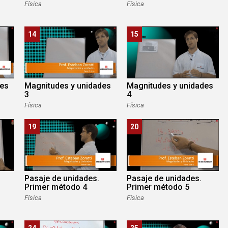
Física
Física
14
15
des
Magnitudes y unidades
Magnitudes y unidades
3
4
Física
Física
19
20
Pasaje de unidades.
Pasaje de unidades.
Primer método 4
Primer método 5
Física
Física
24
25