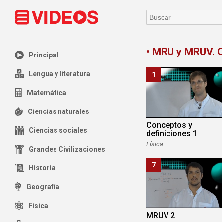
• MRU y MRUV. 
Principal
Lengua y literatura
1
Matemática
Ciencias naturales
Conceptos y
Ciencias sociales
definiciones 1
Física
Grandes Civilizaciones
7
Historia
Geografía
Física
MRUV 2