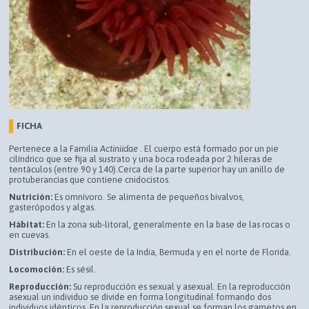
FICHA
Pertenece a la Familia
Actiniidae
. El cuerpo está formado por un pie
cilíndrico que se fija al sustrato y una boca rodeada por 2 hileras de
tentáculos (entre 90 y 140).Cerca de la parte superior hay un anillo de
protuberancias que contiene cnidocistos.
Nutrición:
Es omnívoro. Se alimenta de pequeños bivalvos,
gasterópodos y algas.
Hábitat:
En la zona sub-litoral, generalmente en la base de las rocas o
en cuevas.
Distribución:
En el oeste de la India, Bermuda y en el norte de Florida.
Locomoción:
Es sésil.
Reproducción:
Su reproducción es sexual y asexual. En la reproducción
asexual un individuo se divide en forma longitudinal formando dos
individuos idénticos. En la reproducción sexual se forman los gametos en