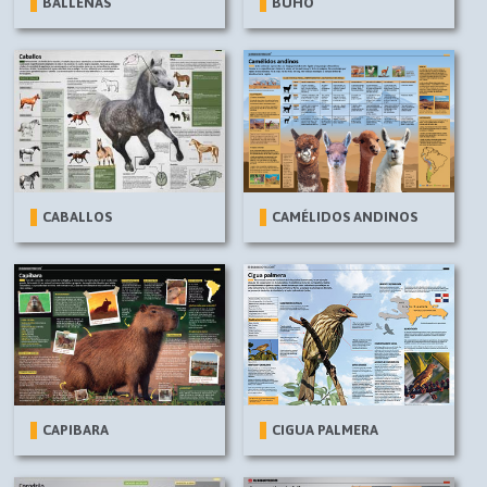
BALLENAS
BÚHO
CABALLOS
CAMÉLIDOS ANDINOS
CAPIBARA
CIGUA PALMERA