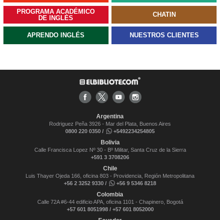
PROGRAMA ACADÉMICO
CHATIN
DE INGLÉS
APRENDO INGLÉS
NUESTROS CLIENTES
Argentina
Rodriguez Peña 3926 - Mar del Plata, Buenos Aires
0800 220 0350 /
+5492234254805
Bolivia
Calle Francisca Lopez Nº 30 - Bº Militar, Santa Cruz de la Sierra
+591 3 3708206
Chile
Luis Thayer Ojeda 166, oficina 803 - Providencia, Región Metropolitana
+56 2 3252 9330 /
+56 9 5346 8218
Colombia
Calle 72A #6-44 edificio APA, oficina 1101 - Chapinero, Bogotá
+57 601 8051998 / +57 601 8052000