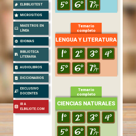
ELBIBLIOTEST
MICROSITIOS
MAESTROS EN
Temario
completo
LÍNEA
LENGUA Y LITERATURA
IDIOMAS
BIBLIOTECA
LITERARIA
AUDIOLIBROS
DICCIONARIOS
EXCLUSIVO
Temario
DOCENTES
completo
CIENCIAS NATURALES
IR A
ELBILIOTE.COM