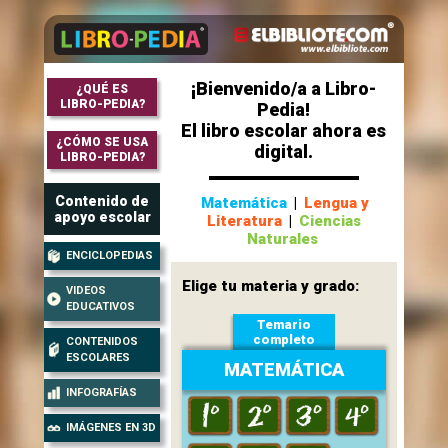
¡Bienvenido/a a Libro-
¿QUÉ ES
LIBRO-PEDIA?
Pedia!
El libro escolar ahora es
¿CÓMO SE USA
digital.
LIBRO-PEDIA?
Contenido de
Matemática
|
Lengua y
apoyo escolar
Literatura
|
Ciencias
Naturales
ENCICLOPEDIAS
Elige tu materia y grado:
VIDEOS
EDUCATIVOS
Temario
completo
CONTENIDOS
ESCOLARES
MATEMÁTICA
INFOGRAFÍAS
IMÁGENES EN 3D