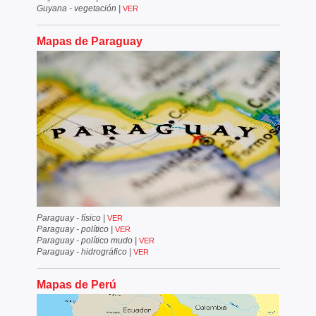
Guyana - vegetación
|
VER
Mapas de Paraguay
Paraguay - físico
|
VER
Paraguay - político
|
VER
Paraguay - político mudo
|
VER
Paraguay - hidrográfico
|
VER
Mapas de Perú