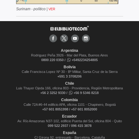
Surinam - político
|
VER
Argentina
Rodriguez Peña 3926 - Mar del Plata, Buenos Aires
0800 220 0350 /
+5492234254805
Bolivia
Calle Francisca Lopez Nº 30 - Bº Militar, Santa Cruz de la Sierra
+591 3 3708206
Chile
Luis Thayer Ojeda 166, oficina 803 - Providencia, Región Metropolitana
+56 2 3252 9330 /
+56 9 5346 8218
Colombia
Calle 72A #6-44 edificio APA, oficina 1101 - Chapinero, Bogotá
+57 601 8051998 / +57 601 8052000
Ecuador
Av. Río Amazonas N37-102, edificio Puerta del Sol, oficina 804 - Quito
099 522 2937 / 096 415 3878
España
C/ Girona 92, entresuelo - Barcelona, Cataluña