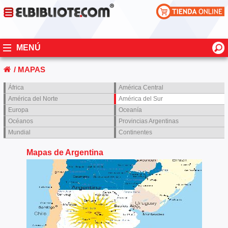
MENÚ
/ MAPAS
África
América Central
América del Norte
América del Sur
Europa
Oceanía
Océanos
Provincias Argentinas
Mundial
Continentes
Mapas de Argentina