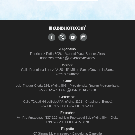
Argentina
Rodriguez Peña 3926 - Mar del Plata, Buenos Aires
0800 220 0350 /
+5492234254805
Bolivia
Calle Francisca Lopez Nº 30 - Bº Militar, Santa Cruz de la Sierra
+591 3 3708206
Chile
Luis Thayer Ojeda 166, oficina 803 - Providencia, Región Metropolitana
+56 2 3252 9330 /
+56 9 5346 8218
Colombia
Calle 72A #6-44 edificio APA, oficina 1101 - Chapinero, Bogotá
+57 601 8051998 / +57 601 8052000
Ecuador
Av. Río Amazonas N37-102, edificio Puerta del Sol, oficina 804 - Quito
099 522 2937 / 096 415 3878
España
C/ Girona 92, entresuelo - Barcelona, Cataluña