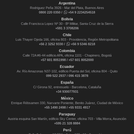
Argentina
Rodriguez Peña 3926 - Mar del Plata, Buenos Aires
0800 220 0350 /
+54 9 2234254518
Bolivia
Calle Francisca Lopez Nº 30 - Bº Militar, Santa Cruz de la Sierra
+591 3 3708206
Chile
Luis Thayer Ojeda 166, oficina 803 - Providencia, Región Metropolitana
+56 2 3252 9330 /
+56 9 5346 8218
Colombia
Calle 72A #6-44 edificio APA, oficina 1101 - Chapinero, Bogotá
+57 601 8051998 / +57 601 8052000
Ecuador
Av. Río Amazonas N37-102, edificio Puerta del Sol, oficina 804 - Quito
099 522 2937 / 096 415 3878
España
C/ Girona 92, entresuelo - Barcelona, Cataluña
+34 930077931
México
Enrique Rébsamen 330, Narvarte Poniente, Benito Juárez, Ciudad de México
+55 1490 2498 / +55 9331 4917
Paraguay
Austria esquina San Martín, edificio Sky Center, oficina 703 - Villa Morra, Asunción
+595 21 328 8884
Perú