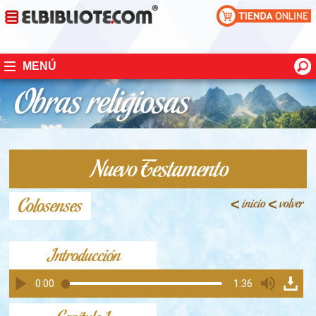
MENÚ
Nuevo Testamento
Colosenses
<
inicio
<
volver
Introducción
0:00
1:36