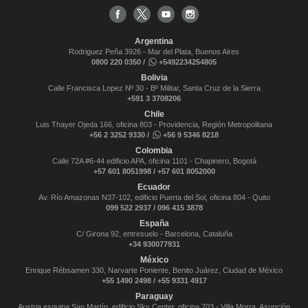
Argentina
Rodriguez Peña 3926 - Mar del Plata, Buenos Aires
0800 220 0350 /
+5492234254805
Bolivia
Calle Francisca Lopez Nº 30 - Bº Militar, Santa Cruz de la Sierra
+591 3 3708206
Chile
Luis Thayer Ojeda 166, oficina 803 - Providencia, Región Metropolitana
+56 2 3252 9330 /
+56 9 5346 8218
Colombia
Calle 72A #6-44 edificio APA, oficina 1101 - Chapinero, Bogotá
+57 601 8051998 / +57 601 8052000
Ecuador
Av. Río Amazonas N37-102, edificio Puerta del Sol, oficina 804 - Quito
099 522 2937 / 096 415 3878
España
C/ Girona 92, entresuelo - Barcelona, Cataluña
+34 930077931
México
Enrique Rébsamen 330, Narvarte Poniente, Benito Juárez, Ciudad de México
+55 1490 2498 / +55 9331 4917
Paraguay
Austria esquina San Martín, edificio Sky Center, oficina 703 - Villa Morra, Asunción