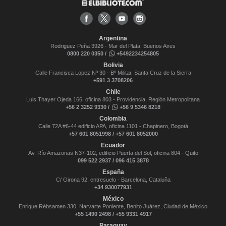
Argentina
Rodriguez Peña 3926 - Mar del Plata, Buenos Aires
0800 220 0350 /
+5492234254805
Bolivia
Calle Francisca Lopez Nº 30 - Bº Militar, Santa Cruz de la Sierra
+591 3 3708206
Chile
Luis Thayer Ojeda 166, oficina 803 - Providencia, Región Metropolitana
+56 2 3252 9330 /
+56 9 5346 8218
Colombia
Calle 72A #6-44 edificio APA, oficina 1101 - Chapinero, Bogotá
+57 601 8051998 / +57 601 8052000
Ecuador
Av. Río Amazonas N37-102, edificio Puerta del Sol, oficina 804 - Quito
099 522 2937 / 096 415 3878
España
C/ Girona 92, entresuelo - Barcelona, Cataluña
+34 930077931
México
Enrique Rébsamen 330, Narvarte Poniente, Benito Juárez, Ciudad de México
+55 1490 2498 / +55 9331 4917
Paraguay