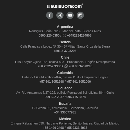
Argentina
Rodriguez Peña 3926 - Mar del Plata, Buenos Aires
0800 220 0350 /
+5492234254805
Bolivia
Calle Francisca Lopez Nº 30 - Bº Militar, Santa Cruz de la Sierra
+591 3 3708206
Chile
Luis Thayer Ojeda 166, oficina 803 - Providencia, Región Metropolitana
+56 2 3252 9330 /
+56 9 5346 8218
Colombia
Calle 72A #6-44 edificio APA, oficina 1101 - Chapinero, Bogotá
+57 601 8051998 / +57 601 8052000
Ecuador
Av. Río Amazonas N37-102, edificio Puerta del Sol, oficina 804 - Quito
099 522 2937 / 096 415 3878
España
C/ Girona 92, entresuelo - Barcelona, Cataluña
+34 930077931
México
Enrique Rébsamen 330, Narvarte Poniente, Benito Juárez, Ciudad de México
+55 1490 2498 / +55 9331 4917