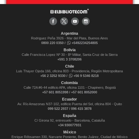
Argentina
Rodriguez Peña 3926 - Mar del Plata, Buenos Aires
0800 220 0350 /
+5492234254805
Bolivia
Calle Francisca Lopez Nº 30 - Bº Militar, Santa Cruz de la Sierra
+591 3 3708206
Chile
Luis Thayer Ojeda 166, oficina 803 - Providencia, Región Metropolitana
+56 2 3252 9330 /
+56 9 5346 8218
Colombia
Calle 72A #6-44 edificio APA, oficina 1101 - Chapinero, Bogotá
+57 601 8051998 / +57 601 8052000
Ecuador
Av. Río Amazonas N37-102, edificio Puerta del Sol, oficina 804 - Quito
099 522 2937 / 096 415 3878
España
C/ Girona 92, entresuelo - Barcelona, Cataluña
+34 930077931
México
Enrique Rébsamen 330, Narvarte Poniente, Benito Juárez, Ciudad de México