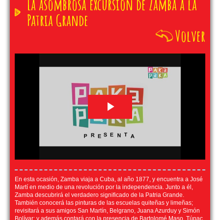
La asombrosa excursión de Zamba a la
Patria Grande
Volver
En esta ocasión, Zamba viaja a Cuba, al año 1877, y encuentra a José
Martí en medio de una revolución por la independencia. Junto a él,
Zamba descubrirá el verdadero significado de la Patria Grande.
También conocerá las pinturas de las escuelas quiteñas y limeñas;
revisitará a sus amigos San Martín, Belgrano, Juana Azurduy y Simón
Bolívar; y además contará con la presencia de Bartolomé Maso, Túpac