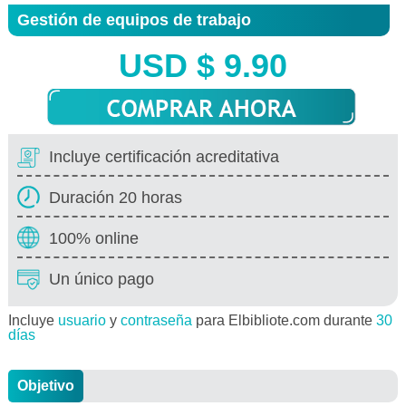
Gestión de equipos de trabajo
USD $ 9.90
Incluye certificación acreditativa
Duración 20 horas
100% online
Un único pago
Incluye
usuario
y
contraseña
para Elbibliote.com durante
30
días
Objetivo