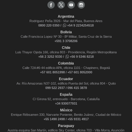
Argentina
Rodriguez Peña 3926 - Mar del Plata, Buenos Aires
0800 220 0350 /
+54 9 2234254518
Bolivia
Calle Francisca Lopez Nº 30 - Bº Militar, Santa Cruz de la Sierra
+591 3 3708206
Chile
Luis Thayer Ojeda 166, oficina 803 - Providencia, Región Metropolitana
+56 2 3252 9330 /
+56 9 5346 8218
Colombia
Calle 72A #6-44 edificio APA, oficina 1101 - Chapinero, Bogotá
+57 601 8051998 / +57 601 8052000
Ecuador
Av. Río Amazonas N37-102, edificio Puerta del Sol, oficina 804 - Quito
099 522 2937 / 096 415 3878
España
C/ Girona 92, entresuelo - Barcelona, Cataluña
+34 930077931
México
Enrique Rébsamen 330, Narvarte Poniente, Benito Juárez, Ciudad de México
+55 1490 2498 / +55 9331 4917
Paraguay
Austria esquina San Martín, edificio Sky Center, oficina 703 - Villa Morra, Asunción