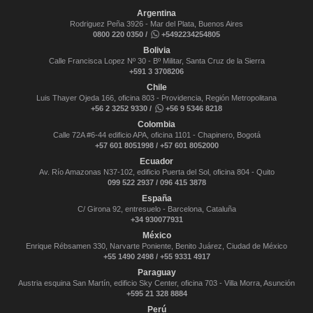
Argentina
Rodriguez Peña 3926 - Mar del Plata, Buenos Aires
0800 220 0350 /
+5492234254805
Bolivia
Calle Francisca Lopez Nº 30 - Bº Militar, Santa Cruz de la Sierra
+591 3 3708206
Chile
Luis Thayer Ojeda 166, oficina 803 - Providencia, Región Metropolitana
+56 2 3252 9330 /
+56 9 5346 8218
Colombia
Calle 72A #6-44 edificio APA, oficina 1101 - Chapinero, Bogotá
+57 601 8051998 / +57 601 8052000
Ecuador
Av. Río Amazonas N37-102, edificio Puerta del Sol, oficina 804 - Quito
099 522 2937 / 096 415 3878
España
C/ Girona 92, entresuelo - Barcelona, Cataluña
+34 930077931
México
Enrique Rébsamen 330, Narvarte Poniente, Benito Juárez, Ciudad de México
+55 1490 2498 / +55 9331 4917
Paraguay
Austria esquina San Martín, edificio Sky Center, oficina 703 - Villa Morra, Asunción
+595 21 328 8884
Perú