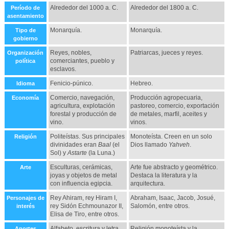
Alrededor del 1000 a. C.
Alrededor del 1800 a. C.
Período de
asentamiento
Monarquía.
Monarquía.
Tipo de
gobierno
Reyes, nobles,
Patriarcas, jueces y reyes.
Organización
comerciantes, pueblo y
política
esclavos.
Fenicio-púnico.
Hebreo.
Idioma
Comercio, navegación,
Producción agropecuaria,
Economía
agricultura, explotación
pastoreo, comercio, exportación
forestal y producción de
de metales, marfil, aceites y
vino.
vinos.
Politeístas. Sus principales
Monoteísta. Creen en un solo
Religión
divinidades eran
Baal
(el
Dios llamado
Yahveh
.
Sol) y
Astarte
(la Luna.)
Esculturas, cerámicas,
Arte fue abstracto y geométrico.
Arte
joyas y objetos de metal
Destaca la literatura y la
con influencia egipcia.
arquitectura.
Rey Ahiram, rey Hiram I,
Abraham, Isaac, Jacob, Josué,
Personajes de
rey Sidón Echmounazor II,
Salomón, entre otros.
interés
Elisa de Tiro, entre otros.
Alfabeto, escritura y letra
Religión monoteísta y la
Aportes