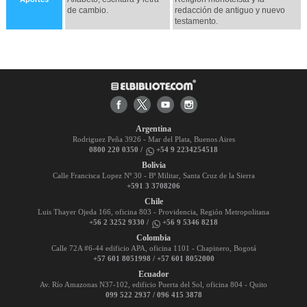
de cambio.
redacción de antiguo y nuevo
testamento.
Argentina
Rodriguez Peña 3926 - Mar del Plata, Buenos Aires
0800 220 0350 /
+54 9 2234254518
Bolivia
Calle Francisca Lopez Nº 30 - Bº Militar, Santa Cruz de la Sierra
+591 3 3708206
Chile
Luis Thayer Ojeda 166, oficina 803 - Providencia, Región Metropolitana
+56 2 3252 9330 /
+56 9 5346 8218
Colombia
Calle 72A #6-44 edificio APA, oficina 1101 - Chapinero, Bogotá
+57 601 8051998 / +57 601 8052000
Ecuador
Av. Río Amazonas N37-102, edificio Puerta del Sol, oficina 804 - Quito
099 522 2937 / 096 415 3878