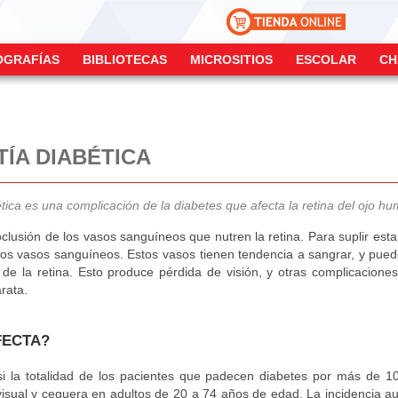
OGRAFÍAS
BIBLIOTECAS
MICROSITIOS
ESCOLAR
CH
TÍA DIABÉTICA
ética es una complicación de la diabetes que afecta la retina del ojo h
clusión de los vasos sanguíneos que nutren la retina. Para suplir esta 
vos vasos sanguíneos. Estos vasos tienen tendencia a sangrar, y pu
 de la retina. Esto produce pérdida de visión, y otras complicacion
rata.
FECTA?
i la totalidad de los pacientes que padecen diabetes por más de 1
t visual y ceguera en adultos de 20 a 74 años de edad. La incidencia 