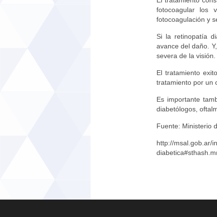
El tratamiento con
fotocoagular los
fotocoagulación y se
Si la retinopatía 
avance del daño. Y
severa de la visión.
El tratamiento exi
tratamiento por un 
Es importante tambi
diabetólogos, oftal
Fuente: Ministerio 
http://msal.gob.ar/
diabetica#sthash.