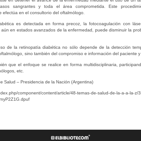
siste en detener el avance de la enfermedad mediante el uso de un lá
 vasos sangrantes y toda el área comprometida. Este procedim
 efectúa en el consultorio del oftalmólogo.
diabética es detectada en forma precoz, la fotocoagulación con lás
, aún en estados avanzados de la enfermedad, puede disminuir la prob
toso de la retinopatía diabética no sólo depende de la detección tem
oftalmólogo, sino también del compromiso e información del paciente y 
én que el enfoque se realice en forma multidisciplinaria, participan
mólogos, etc.
de Salud – Presidencia de la Nación (Argentina)
index.php/component/content/article/48-temas-de-salud-de-la-a-a-la-z/3
mmyP2Z1G.dpuf