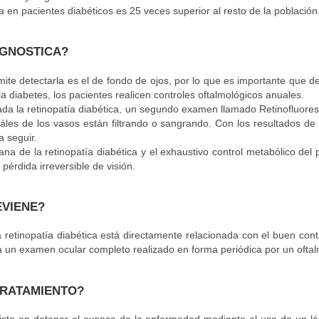
a en pacientes diabéticos es 25 veces superior al resto de la población
AGNOSTICA?
ite detectarla es el de fondo de ojos, por lo que es importante que 
la diabetes, los pacientes realicen controles oftalmológicos anuales.
da la retinopatía diabética, un segundo examen llamado Retinofluore
uáles de los vasos están filtrando o sangrando. Con los resultados d
a seguir.
na de la retinopatía diabética y el exhaustivo control metabólico del 
 pérdida irreversible de visión.
EVIENE?
 retinopatía diabética está directamente relacionada con el buen cont
 un examen ocular completo realizado en forma periódica por un ofta
TRATAMIENTO?