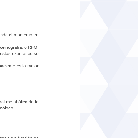
.
desde el momento en
sceinografía, o RFG,
e estos exámenes se
paciente es la mejor
rol metabólico de la
lmólogo.