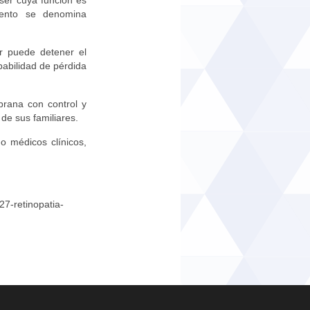
ser cuya función es
iento se denomina
er puede detener el
abilidad de pérdida
prana con control y
de sus familiares.
do médicos clínicos,
27-retinopatia-