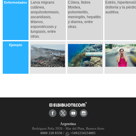
Larva migrans
Cólera, fiebre
Estrés, hipertensió
Enfermedades
cutánea,
tifoidea,
disfonía y la pérdi
anquilostomiasis,
poliomielitis,
auditiva.
ascaridiasis,
meningitis, hepatitis
tétanos,
y diarrea, entre
esporotricosis y
otras.
tungiasis, entre
otras.
Ejemplo
Argentina
Rodriguez Peña 3926 - Mar del Plata, Buenos Aires
0800 220 0350 /
+5492234254805