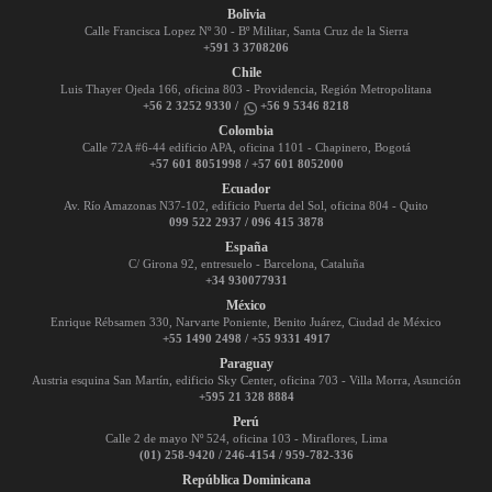
Bolivia
Calle Francisca Lopez Nº 30 - Bº Militar, Santa Cruz de la Sierra
+591 3 3708206
Chile
Luis Thayer Ojeda 166, oficina 803 - Providencia, Región Metropolitana
+56 2 3252 9330 /
+56 9 5346 8218
Colombia
Calle 72A #6-44 edificio APA, oficina 1101 - Chapinero, Bogotá
+57 601 8051998 / +57 601 8052000
Ecuador
Av. Río Amazonas N37-102, edificio Puerta del Sol, oficina 804 - Quito
099 522 2937 / 096 415 3878
España
C/ Girona 92, entresuelo - Barcelona, Cataluña
+34 930077931
México
Enrique Rébsamen 330, Narvarte Poniente, Benito Juárez, Ciudad de México
+55 1490 2498 / +55 9331 4917
Paraguay
Austria esquina San Martín, edificio Sky Center, oficina 703 - Villa Morra, Asunción
+595 21 328 8884
Perú
Calle 2 de mayo Nº 524, oficina 103 - Miraflores, Lima
(01) 258-9420 / 246-4154 / 959-782-336
República Dominicana