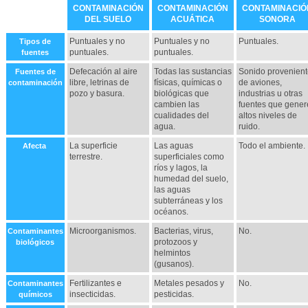
CONTAMINACIÓN
CONTAMINACIÓN
CONTAMINACIÓ
DEL SUELO
ACUÁTICA
SONORA
Puntuales y no
Puntuales y no
Puntuales.
Tipos de
puntuales.
puntuales.
fuentes
Defecación al aire
Todas las sustancias
Sonido provenient
Fuentes de
libre, letrinas de
físicas, químicas o
de aviones,
contaminación
pozo y basura.
biológicas que
industrias u otras
cambien las
fuentes que gener
cualidades del
altos niveles de
agua.
ruido.
La superficie
Las aguas
Todo el ambiente.
Afecta
terrestre.
superficiales como
ríos y lagos, la
humedad del suelo,
las aguas
subterráneas y los
océanos.
Microorganismos.
Bacterias, virus,
No.
Contaminantes
protozoos y
biológicos
helmintos
(gusanos).
Fertilizantes e
Metales pesados y
No.
Contaminantes
insecticidas.
pesticidas.
químicos