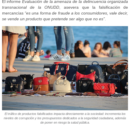
El informe
Evaluación de la amenaza de la delincuencia organizada
transnacional de la ONUDD
, asevera que la falsificación de
mercancías
“es una forma de fraude a los consumidores, vale decir,
se vende un producto que pretende ser algo que no es”
.
El tráfico de productos falsificados impacta directamente a la sociedad: incrementa los
niveles de corrupción y los presupuestos dedicados a la seguridad ciudadana, además
de poner en riesgo la salud pública.