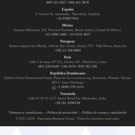
099 522 2937 / 096 415 3878
España
C/ Girona 92, entresuelo - Barcelona, Cataluña
+34 930077931
México
Enrique Rébsamen 330, Narvarte Poniente, Benito Juárez, Ciudad de México
+55 1490 2498 / +55 9331 4917
Paraguay
Austria esquina San Martín, edificio Sky Center, oficina 703 - Villa Morra, Asunción
+595 21 328 8884
Perú
Calle 2 de mayo Nº 524, oficina 103 - Miraflores, Lima
(01) 258-9420 / 246-4154 / 959-782-336
República Dominicana
Edificio Ginza Dominicana Center. Paseo de los Locutores esq. Seminario. Piantini. Oficina
402-5. Santo Domingo
+1 (849) 570-5112
Venezuela
Calle 41 Nº 12-1227 Sector Rosal Sur, Maracaibo, Zulia.
+58 261 4190130
Términos y condiciones
—
Política de privacidad
—
Política de ventas y cancelación
© 2011-2026 - Panorama Business Group - Todos los derechos reservados