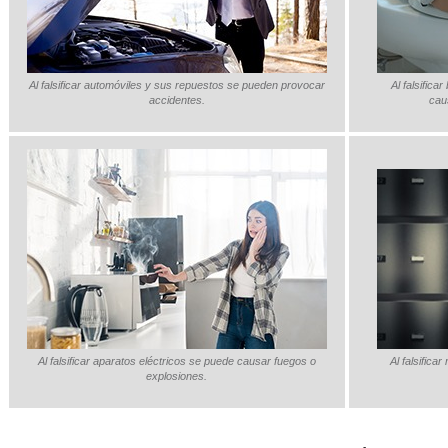
Al falsificar automóviles y sus repuestos se pueden provocar
Al falsific
accidentes.
cau
Al falsificar aparatos eléctricos se puede causar fuegos o
Al falsific
explosiones.