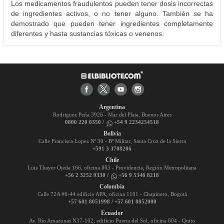
Los medicamentos fraudulentos pueden tener dosis incorrectas
de ingredientes activos, o no tener alguno. También se ha
demostrado que pueden tener ingredientes completamente
diferentes y hasta sustancias tóxicas o venenos.
Argentina
Rodriguez Peña 3926 - Mar del Plata, Buenos Aires
0800 220 0350 /
+54 9 2234254518
Bolivia
Calle Francisca Lopez Nº 30 - Bº Militar, Santa Cruz de la Sierra
+591 3 3708206
Chile
Luis Thayer Ojeda 166, oficina 803 - Providencia, Región Metropolitana
+56 2 3252 9330 /
+56 9 5346 8218
Colombia
Calle 72A #6-44 edificio APA, oficina 1101 - Chapinero, Bogotá
+57 601 8051998 / +57 601 8052000
Ecuador
Av. Río Amazonas N37-102, edificio Puerta del Sol, oficina 804 - Quito