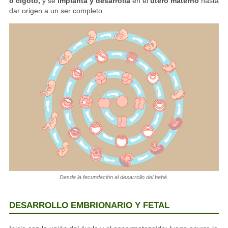
o cigoto,
y se
implanta y desarrolla
en el
útero materno
hasta
dar origen a un ser completo.
Desde la fecundación al desarrollo del bebé.
DESARROLLO EMBRIONARIO Y FETAL