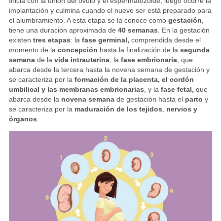
Inicia con la unión del óvulo y el espermatozoide; luego ocurre la
implantación y culmina cuando el nuevo ser está preparado para
el alumbramiento. A esta etapa se la conoce como
gestación
,
tiene una duración aproximada de
40 semanas
. En la gestación
existen
tres etapas
: la
fase germinal,
comprendida desde el
momento de la
concepción
hasta la finalización de la
segunda
semana
de la
vida intrauterina
, la
fase embrionaria
, que
abarca desde la tercera hasta la novena semana de gestación y
se caracteriza por la
formación de la placenta, el cordón
umbilical y las membranas embrionarias
, y la
fase fetal,
que
abarca desde la
novena semana
de gestación hasta el
parto
y
se caracteriza por la
maduración de los tejidos
,
nervios y
órganos
.