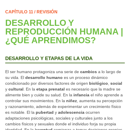
CAPÍTULO 11 / REVISIÓN
DESARROLLO Y
REPRODUCCIÓN HUMANA |
¿QUÉ APRENDIMOS?
DESARROLLO Y ETAPAS DE LA VIDA
El ser humano protagoniza una serie de
cambios
a lo largo de
su vida. El
desarrollo humano
es un proceso dinámico
condicionado por diversos factores de origen
biológico
,
social
y
cultural
. En la
etapa prenatal
es necesario que la madre se
alimente bien y cuide su salud. En la
infancia
el niño aprende a
controlar sus movimientos. En la
niñez
, aumenta su percepción
y razonamiento, además de experimentar un crecimiento físico
es notable. El la
pubertad
y
adolescencia
ocurren
adaptaciones psicológicas, sociales y culturales junto a los
cambios físicos y sexuales donde el individuo forja su propia
identidad. En la
juventud
comienza a tomar decisiones propias.