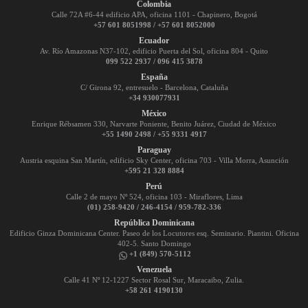
Colombia
Calle 72A #6-44 edificio APA, oficina 1101 - Chapinero, Bogotá
+57 601 8051998 / +57 601 8052000
Ecuador
Av. Río Amazonas N37-102, edificio Puerta del Sol, oficina 804 - Quito
099 522 2937 / 096 415 3878
España
C/ Girona 92, entresuelo - Barcelona, Cataluña
+34 930077931
México
Enrique Rébsamen 330, Narvarte Poniente, Benito Juárez, Ciudad de México
+55 1490 2498 / +55 9331 4917
Paraguay
Austria esquina San Martín, edificio Sky Center, oficina 703 - Villa Morra, Asunción
+595 21 328 8884
Perú
Calle 2 de mayo Nº 524, oficina 103 - Miraflores, Lima
(01) 258-9420 / 246-4154 / 959-782-336
República Dominicana
Edificio Ginza Dominicana Center. Paseo de los Locutores esq. Seminario. Piantini. Oficina
402-5. Santo Domingo
+1 (849) 570-5112
Venezuela
Calle 41 Nº 12-1227 Sector Rosal Sur, Maracaibo, Zulia.
+58 261 4190130