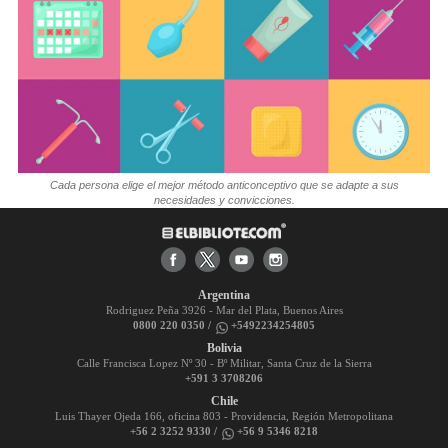
Cada persona elige el mejor método anticonceptivo que se adapte a sus
necesidades y convicciones.
Argentina
Rodriguez Peña 3926 - Mar del Plata, Buenos Aires
0800 220 0350 /
+5492234254805
Bolivia
Calle Francisca Lopez Nº 30 - Bº Militar, Santa Cruz de la Sierra
+591 3 3708206
Chile
Luis Thayer Ojeda 166, oficina 803 - Providencia, Región Metropolitana
+56 2 3252 9330 /
+56 9 5346 8218