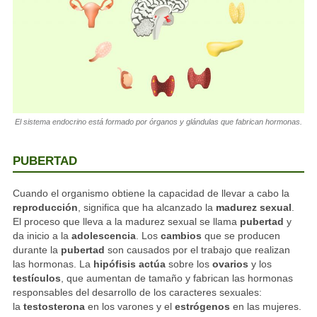
El sistema endocrino está formado por órganos y glándulas que fabrican hormonas.
PUBERTAD
Cuando el organismo obtiene la capacidad de llevar a cabo la
reproducción
, significa que ha alcanzado la
madurez sexual
.
El proceso que lleva a la madurez sexual se llama
pubertad
y
da inicio a la
adolescencia
. Los
cambios
que se producen
durante la
pubertad
son causados por el trabajo que realizan
las hormonas. La
hipófisis
actúa
sobre los
ovarios
y los
testículos
, que aumentan de tamaño y fabrican las hormonas
responsables del desarrollo de los caracteres sexuales:
la
testosterona
en los varones y el
estrógenos
en las mujeres.