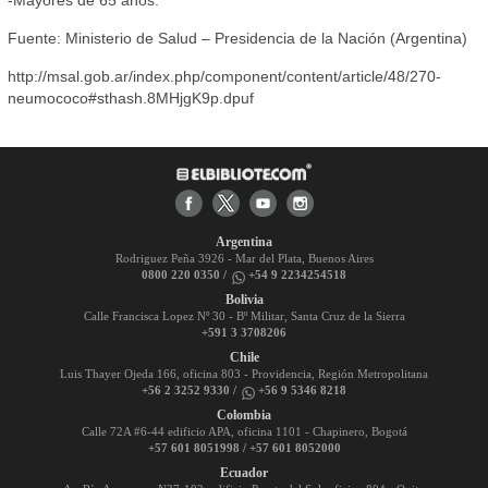
-Mayores de 65 años.
Fuente: Ministerio de Salud – Presidencia de la Nación (Argentina)
http://msal.gob.ar/index.php/component/content/article/48/270-
neumococo#sthash.8MHjgK9p.dpuf
Argentina
Rodriguez Peña 3926 - Mar del Plata, Buenos Aires
0800 220 0350 /
+54 9 2234254518
Bolivia
Calle Francisca Lopez Nº 30 - Bº Militar, Santa Cruz de la Sierra
+591 3 3708206
Chile
Luis Thayer Ojeda 166, oficina 803 - Providencia, Región Metropolitana
+56 2 3252 9330 /
+56 9 5346 8218
Colombia
Calle 72A #6-44 edificio APA, oficina 1101 - Chapinero, Bogotá
+57 601 8051998 / +57 601 8052000
Ecuador