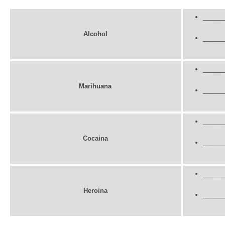
______
Alcohol
______
______
Marihuana
______
______
Cocaina
______
______
Heroina
______