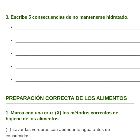
_____________________________________________________
3. Escribe 5 consecuencias de no mantenerse hidratado.
________________________________________________________
________________________________________________________
________________________________________________________
________________________________________________________
________________________________________________________
PREPARACIÓN CORRECTA DE LOS ALIMENTOS
1. Marca con una cruz (X) los métodos correctos de
higiene de los alimentos.
( ) Lavar las verduras con abundante agua antes de
consumirlas.