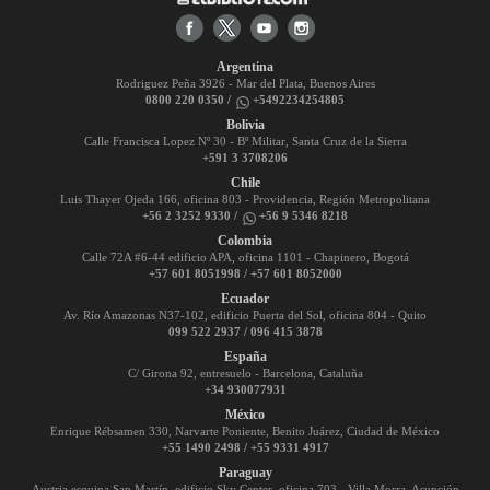
Argentina
Rodriguez Peña 3926 - Mar del Plata, Buenos Aires
0800 220 0350 /
+5492234254805
Bolivia
Calle Francisca Lopez Nº 30 - Bº Militar, Santa Cruz de la Sierra
+591 3 3708206
Chile
Luis Thayer Ojeda 166, oficina 803 - Providencia, Región Metropolitana
+56 2 3252 9330 /
+56 9 5346 8218
Colombia
Calle 72A #6-44 edificio APA, oficina 1101 - Chapinero, Bogotá
+57 601 8051998 / +57 601 8052000
Ecuador
Av. Río Amazonas N37-102, edificio Puerta del Sol, oficina 804 - Quito
099 522 2937 / 096 415 3878
España
C/ Girona 92, entresuelo - Barcelona, Cataluña
+34 930077931
México
Enrique Rébsamen 330, Narvarte Poniente, Benito Juárez, Ciudad de México
+55 1490 2498 / +55 9331 4917
Paraguay
Austria esquina San Martín, edificio Sky Center, oficina 703 - Villa Morra, Asunción