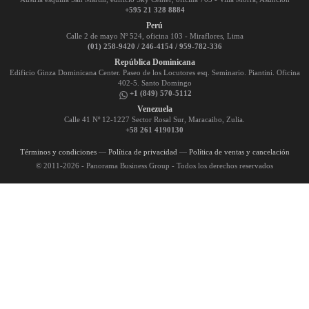
+595 21 328 8884
Perú
Calle 2 de mayo Nº 524, oficina 103 - Miraflores, Lima
(01) 258-9420 / 246-4154 / 959-782-336
República Dominicana
Edificio Ginza Dominicana Center. Paseo de los Locutores esq. Seminario. Piantini. Oficina
402-5. Santo Domingo
+1 (849) 570-5112
Venezuela
Calle 41 Nº 12-1227 Sector Rosal Sur, Maracaibo, Zulia.
+58 261 4190130
Términos y condiciones
—
Política de privacidad
—
Política de ventas y cancelación
© 2011-2026 - Panorama Business Group - Todos los derechos reservados