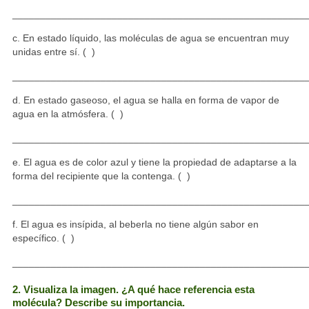
_____________________________________________________
c. En estado líquido, las moléculas de agua se encuentran muy
unidas entre sí. ( )
_____________________________________________________
d. En estado gaseoso, el agua se halla en forma de vapor de
agua en la atmósfera. ( )
_____________________________________________________
e. El agua es de color azul y tiene la propiedad de adaptarse a la
forma del recipiente que la contenga. ( )
_____________________________________________________
f. El agua es insípida, al beberla no tiene algún sabor en
específico. ( )
_____________________________________________________
2. Visualiza la imagen. ¿A qué hace referencia esta
molécula? Describe su importancia.