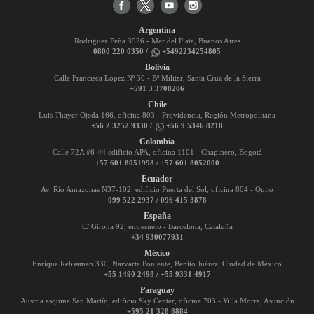
Argentina
Rodriguez Peña 3926 - Mar del Plata, Buenos Aires
0800 220 0350 /
+5492234254805
Bolivia
Calle Francisca Lopez Nº 30 - Bº Militar, Santa Cruz de la Sierra
+591 3 3708206
Chile
Luis Thayer Ojeda 166, oficina 803 - Providencia, Región Metropolitana
+56 2 3252 9330 /
+56 9 5346 8218
Colombia
Calle 72A #6-44 edificio APA, oficina 1101 - Chapinero, Bogotá
+57 601 8051998 / +57 601 8052000
Ecuador
Av. Río Amazonas N37-102, edificio Puerta del Sol, oficina 804 - Quito
099 522 2937 / 096 415 3878
España
C/ Girona 92, entresuelo - Barcelona, Cataluña
+34 930077931
México
Enrique Rébsamen 330, Narvarte Poniente, Benito Juárez, Ciudad de México
+55 1490 2498 / +55 9331 4917
Paraguay
Austria esquina San Martín, edificio Sky Center, oficina 703 - Villa Morra, Asunción
+595 21 328 8884