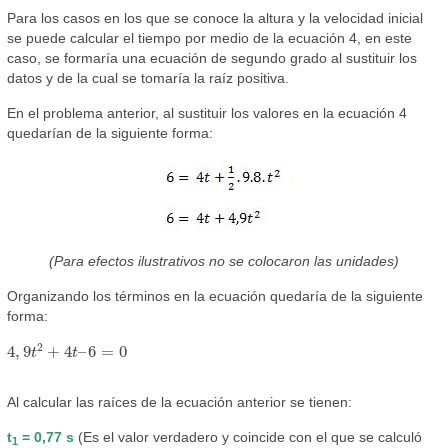
Para los casos en los que se conoce la altura y la velocidad inicial
se puede calcular el tiempo por medio de la ecuación 4, en este
caso, se formaría una ecuación de segundo grado al sustituir los
datos y de la cual se tomaría la raíz positiva.
En el problema anterior, al sustituir los valores en la ecuación 4
quedarían de la siguiente forma:
(Para efectos ilustrativos no se colocaron las unidades)
Organizando los términos en la ecuación quedaría de la siguiente
forma:
4
,
9
t
2
+
4
t
–
6
=
0
2
4
,
9
+
4
–
6
=
0
t
t
Al calcular las raíces de la ecuación anterior se tienen:
t
= 0,77 s
(Es el valor verdadero y coincide con el que se calculó
1