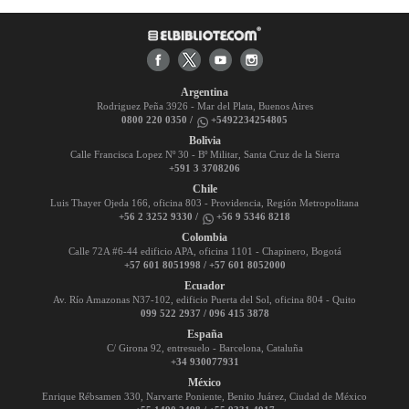
Argentina
Rodriguez Peña 3926 - Mar del Plata, Buenos Aires
0800 220 0350 /
+5492234254805
Bolivia
Calle Francisca Lopez Nº 30 - Bº Militar, Santa Cruz de la Sierra
+591 3 3708206
Chile
Luis Thayer Ojeda 166, oficina 803 - Providencia, Región Metropolitana
+56 2 3252 9330 /
+56 9 5346 8218
Colombia
Calle 72A #6-44 edificio APA, oficina 1101 - Chapinero, Bogotá
+57 601 8051998 / +57 601 8052000
Ecuador
Av. Río Amazonas N37-102, edificio Puerta del Sol, oficina 804 - Quito
099 522 2937 / 096 415 3878
España
C/ Girona 92, entresuelo - Barcelona, Cataluña
+34 930077931
México
Enrique Rébsamen 330, Narvarte Poniente, Benito Juárez, Ciudad de México